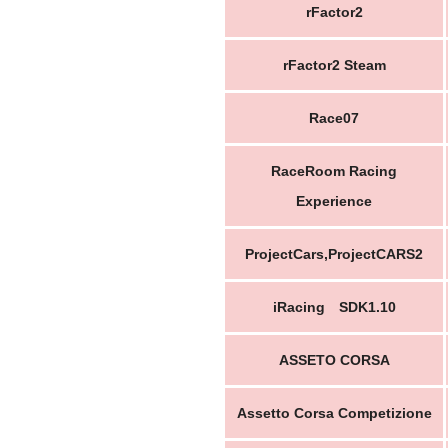
rFactor2
rFactor2 Steam
Race07
RaceRoom Racing
Experience
ProjectCars,ProjectCARS2
iRacing SDK1.10
ASSETO CORSA
Assetto Corsa Competizione